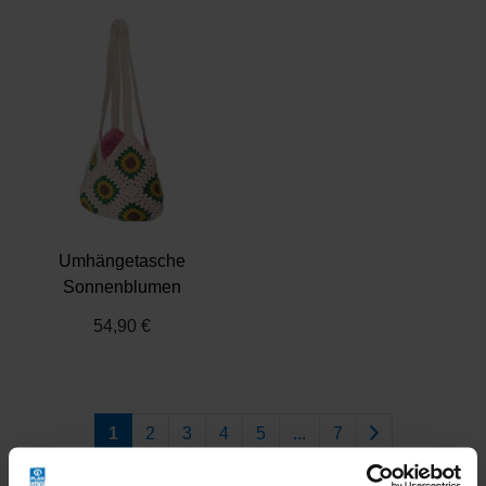
Umhängetasche
Sonnenblumen
54,90 €
Weiter
1
2
3
4
5
...
7