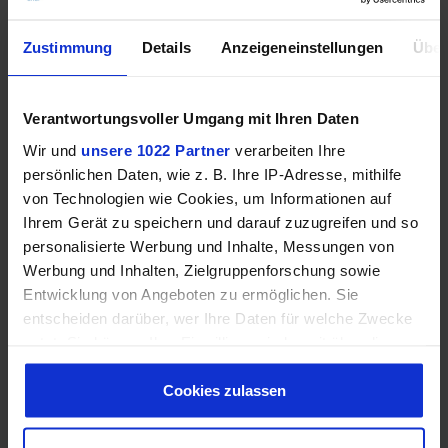
Zustimmung
Details
Anzeigeneinstellungen
Über
Das
Geschenk,
Verantwortungsvoller Umgang mit Ihren Daten
das
Wir und
unsere 1022 Partner
verarbeiten Ihre
immer
persönlichen Daten, wie z. B. Ihre IP-Adresse, mithilfe
von Technologien wie Cookies, um Informationen auf
passt.
Ihrem Gerät zu speichern und darauf zuzugreifen und so
personalisierte Werbung und Inhalte, Messungen von
Werbung und Inhalten, Zielgruppenforschung sowie
Entwicklung von Angeboten zu ermöglichen. Sie
entscheiden darüber, wer Ihre Daten für welche Zwecke
nutzt. Sie können Ihre Einwilligung jederzeit über die
Cookie-Erklärung oder durch Klicken auf das Privacy
Trigger Symbol ändern oder widerrufen
Cookies zulassen
Wenn Sie es erlauben, würden wir auch gerne: