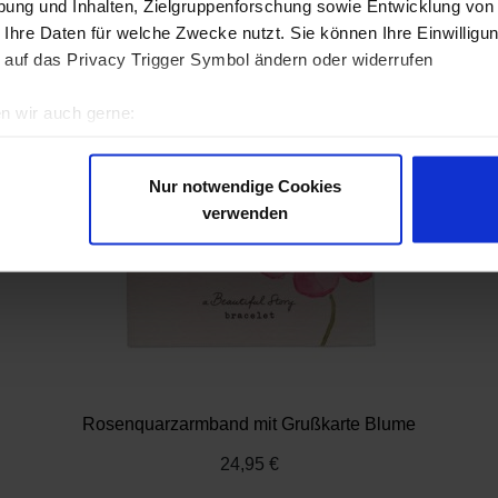
ung und Inhalten, Zielgruppenforschung sowie Entwicklung von
 Ihre Daten für welche Zwecke nutzt. Sie können Ihre Einwilligun
 auf das Privacy Trigger Symbol ändern oder widerrufen
n wir auch gerne:
re geografische Lage erfassen, welche bis auf einige Meter gen
es Scannen nach bestimmten Merkmalen (Fingerprinting) identifi
Nur notwendige Cookies
ie Ihre persönlichen Daten verarbeitet werden, und legen Sie I
verwenden
nhalte und Anzeigen zu personalisieren, Funktionen für soziale
Website zu analysieren. Außerdem geben wir Informationen zu I
r soziale Medien, Werbung und Analysen weiter. Unsere Partner
 Daten zusammen, die Sie ihnen bereitgestellt haben oder die s
n.
Rosenquarzarmband mit Grußkarte Blume
24,95 €