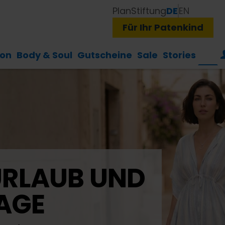
Plan
Stiftung
DE
EN
Für Ihr Patenkind
ion
Body & Soul
Gutscheine
Sale
Stories
URLAUB UND
 SOMMERKLEID
IT HALTUNG.
HAVE A NI
ELT
AGE
tylischem Leopardenmuster.
le aus einer
Ideal 
ES
operative.
perative.