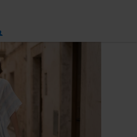
CE DAY!
für Strand, Shopping
oder Marktbesuch: