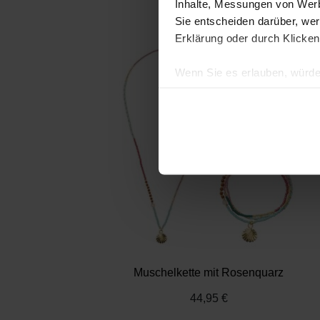
Inhalte, Messungen von Werb
Sie entscheiden darüber, wer
Erklärung oder durch Klicken
Wenn Sie es erlauben, würde
Informationen über Ih
Ihr Gerät durch aktiv
Erfahren Sie mehr darüber, w
Einzelheiten
fest.
Wir verwenden Cookies, um I
und die Zugriffe auf unsere 
Website an unsere Partner fü
möglicherweise mit weiteren
der Dienste gesammelt habe
Datenschutz
|
Impressum
Muschelkette mit Rosenquarz
44,95 €