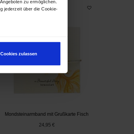
 Angeboten zu ermöglichen.
g jederzeit über die Cookie-
au sein können
zieren
Cookies zulassen
hre Präferenzen im
Abschnitt
 Medien anbieten zu können
hrer Verwendung unserer
 führen diese Informationen
ie im Rahmen Ihrer Nutzung
Mondsteinarmband mit Grußkarte Fisch
24,95 €