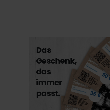
Das
Geschenk,
das
immer
passt.