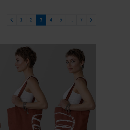
Vorherige
Weiter
1
2
3
4
5
...
7