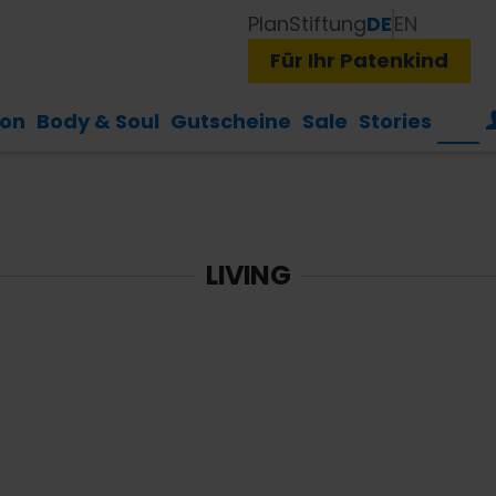
Plan
Stiftung
DE
EN
Für Ihr Patenkind
ion
Body & Soul
Gutscheine
Sale
Stories
LIVING