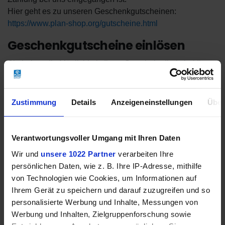
Hier geht es zu unseren Geschenkgutscheinen:
https://www.plan-shop.org/gutscheine.html
Geschenkgutscheine einlösen
Sie haben die Möglichkeit, Ihren Gutschein direkt bei Ihrer
Bestellung einzulösen. Tragen Sie dazu den
Gutscheincode im letzten Schritt Ihrer Bestellung im
Abschnitt "Geschenkgutschein" ein und klicken Sie
Zustimmung
Details
Anzeigeneinstellungen
Über
anschließend auf "Geschenkgutschein anwenden". Der
Wert des Gutscheins wird Ihrem Warenkorb
gutgeschrieben. Sie können mehrere Gutscheine bei einer
Verantwortungsvoller Umgang mit Ihren Daten
Bestellung verwenden. Eine Liste der angewendeten
Wir und
unsere 1022 Partner
verarbeiten Ihre
Codes wird Ihnen weiter unten angezeigt. Um die
persönlichen Daten, wie z. B. Ihre IP-Adresse, mithilfe
Anwendung eines Gutscheincodes rückgängig zu machen,
von Technologien wie Cookies, um Informationen auf
drücken Sie auf "entfernen" rechts neben dem Code.
Ihrem Gerät zu speichern und darauf zuzugreifen und so
personalisierte Werbung und Inhalte, Messungen von
Sie finden Ihren Gutscheincode
Werbung und Inhalten, Zielgruppenforschung sowie
nicht mehr?