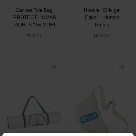
Canvas Tote Bag
Hoodie "Girls get
"PROTECT HUMAN
Equal" - Human
RIGHTS " by MÜHI
Rights
29,90 €
69,00 €