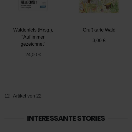
haben oder die sie im Rahmen Ihrer Nutzung der Dienste
gesammelt haben.
Datenschutz
|
Impressum
Waldenfels (Hrsg.),
Grußkarte Wald
"Auf immer
3,00 €
gezeichnet"
24,00 €
12
Artikel von 22
INTERESSANTE STORIES