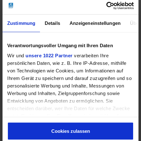
"Girls get Equal" -
Hip Bag "Plan"
Zustimmung
Details
Anzeigeneinstellungen
Über
Yoga Tasche
24,90 €
54,50 €
28,00 €
Verantwortungsvoller Umgang mit Ihren Daten
Wir und
unsere 1022 Partner
verarbeiten Ihre
persönlichen Daten, wie z. B. Ihre IP-Adresse, mithilfe
von Technologien wie Cookies, um Informationen auf
Ihrem Gerät zu speichern und darauf zuzugreifen und so
personalisierte Werbung und Inhalte, Messungen von
Werbung und Inhalten, Zielgruppenforschung sowie
Entwicklung von Angeboten zu ermöglichen. Sie
entscheiden darüber, wer Ihre Daten für welche Zwecke
nutzt. Sie können Ihre Einwilligung jederzeit über die
Cookie-Erklärung oder durch Klicken auf das Privacy
Trigger Symbol ändern oder widerrufen
Cookies zulassen