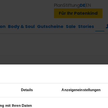
Plan
Stiftung
DE
EN
Für Ihr Patenkind
ion
Body & Soul
Gutscheine
Sale
Stories
Details
Anzeigeneinstellungen
g mit Ihren Daten