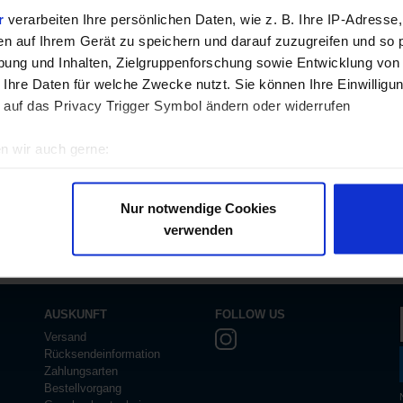
r
verarbeiten Ihre persönlichen Daten, wie z. B. Ihre IP-Adresse,
en auf Ihrem Gerät zu speichern und darauf zuzugreifen und so 
ung und Inhalten, Zielgruppenforschung sowie Entwicklung von
 Ihre Daten für welche Zwecke nutzt. Sie können Ihre Einwilligun
 auf das Privacy Trigger Symbol ändern oder widerrufen
n wir auch gerne:
re geografische Lage erfassen, welche bis auf einige Meter gen
es Scannen nach bestimmten Merkmalen (Fingerprinting) identifi
Nur notwendige Cookies
ie Ihre persönlichen Daten verarbeitet werden, und legen Sie I
verwenden
nhalte und Anzeigen zu personalisieren, Funktionen für soziale
Website zu analysieren. Außerdem geben wir Informationen zu I
AUSKUNFT
FOLLOW US
r soziale Medien, Werbung und Analysen weiter. Unsere Partner
Versand
 Daten zusammen, die Sie ihnen bereitgestellt haben oder die s
Rücksendeinformation
n.
Zahlungsarten
Bestellvorgang