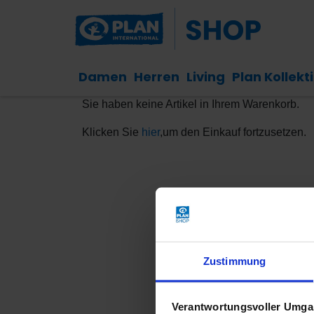
Damen
Herren
Living
Plan Kollekt
Sie haben keine Artikel in Ihrem Warenkorb.
Klicken Sie
hier
,um den Einkauf fortzusetzen.
Zustimmung
Verantwortungsvoller Umgan