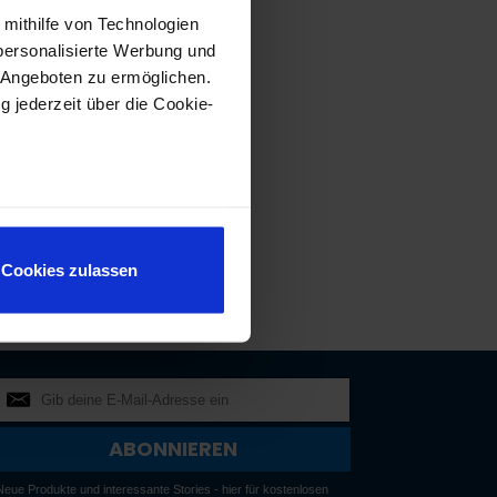
 mithilfe von Technologien
personalisierte Werbung und
 Angeboten zu ermöglichen.
g jederzeit über die Cookie-
au sein können
zieren
Cookies zulassen
hre Präferenzen im
Abschnitt
 Medien anbieten zu können
hrer Verwendung unserer
 führen diese Informationen
ie im Rahmen Ihrer Nutzung
ABONNIEREN
Neue Produkte und interessante Stories - hier für kostenlosen