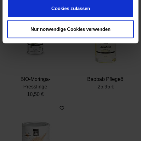
Cookie-Erklärung oder durch Klicken auf das Privacy
Trigger Symbol ändern oder widerrufen
Cookies zulassen
Wenn Sie es erlauben, würden wir auch gerne:
Nur notwendige Cookies verwenden
Informationen über Ihre geografische Lage
erfassen, welche bis auf einige Meter genau sein
können
Ihr Gerät durch aktives Scannen nach
bestimmten Merkmalen (Fingerprinting) identifizieren
Erfahren Sie mehr darüber, wie Ihre persönlichen Daten
verarbeitet werden, und legen Sie Ihre Präferenzen im
BIO-Moringa-
Baobab Pflegeöl
Abschnitt Einzelheiten
fest.
Presslinge
25,95 €
10,50 €
Wir verwenden Cookies, um Inhalte und Anzeigen zu
personalisieren, Funktionen für soziale Medien anbieten
zu können und die Zugriffe auf unsere Website zu
analysieren. Außerdem geben wir Informationen zu Ihrer
Verwendung unserer Website an unsere Partner für
soziale Medien, Werbung und Analysen weiter. Unsere