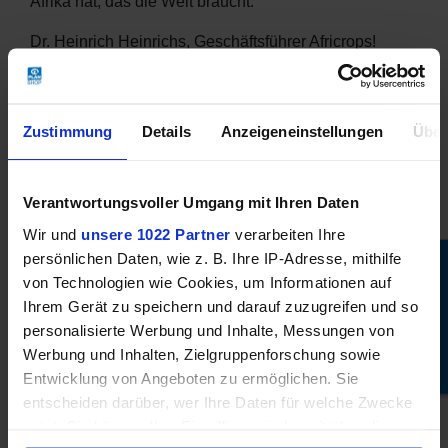
Afrika hat, das die Welt braucht.
Dr. Heinrich Heinrichs, Geschäftsführer Africrops!
Hinter den hier vorgestellten Produkten der Marke
„Essence of Africa“ steht africrops!. Dieses
Unternehmen will uns die einzigartigen Erzeugnisse
Zustimmung
Details
Anzeigeneinstellungen
Über
afrikanischer Lebensmittel-Kultur näherbringen,
afrikanischen Kleinbauern eine gute Existenz sichern
und Monokulturen und Raubbau verhindern. Die
Verantwortungsvoller Umgang mit Ihren Daten
Produkte sind nach EU-Bio-Standards zertifiziert. Und
Wir und
unsere 1022 Partner
verarbeiten Ihre
der biologische Landbau wird generell gefördert: So
persönlichen Daten, wie z. B. Ihre IP-Adresse, mithilfe
Mehr Stories
hat africrops! in Namibia die erste Trainingsfarm für
von Technologien wie Cookies, um Informationen auf
Bio-Landbau südlich der Sahara initiiert.
Ihrem Gerät zu speichern und darauf zuzugreifen und so
personalisierte Werbung und Inhalte, Messungen von
Werbung und Inhalten, Zielgruppenforschung sowie
Entwicklung von Angeboten zu ermöglichen. Sie
VERWANDTE PRODUKTE
entscheiden darüber, wer Ihre Daten für welche Zwecke
nutzt. Sie können Ihre Einwilligung jederzeit über die