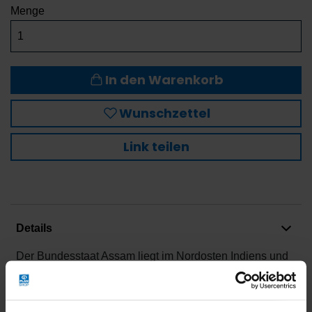
Menge
In den Warenkorb
Wunschzettel
Link teilen
Details
Der Bundesstaat Assam liegt im Nordosten Indiens und
seine berühmten Teeanbaugebiete befinden sich im
Tiefland, im Tal des mächtigen Brahmaputra-Flusses.
Das tropische Klima hier lässt die Teepflanzen schnell