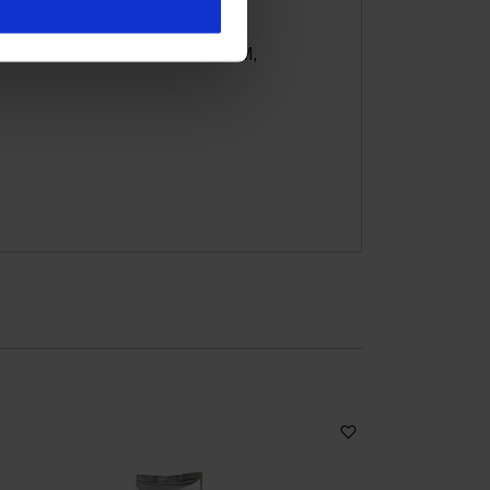
4/050404/GER
AGRIFARM, PHOOBSERING, SOOM,
 Medien anbieten zu können
hrer Verwendung unserer
 führen diese Informationen
ie im Rahmen Ihrer Nutzung