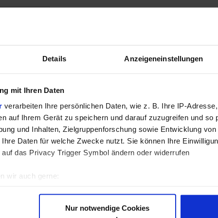
ationen
diens bringt Tee hervor, der gerne als "Champagner unter den T
Details
Anzeigeneinstellungen
n südlichen Ausläufern des Himalajas: Steile Hänge mit intensi
en von Feuchtigkeit und Niederschlägen. Hier wachsen die Pf
 haben es in sich: Wegen ihres unverkennbar blumigen Aromas w
g mit Ihren Daten
et.
r
verarbeiten Ihre persönlichen Daten, wie z. B. Ihre IP-Adresse,
enernte des Jahres bezeichnet, die von Anfang Juni bis Anfang 
en auf Ihrem Gerät zu speichern und darauf zuzugreifen und so 
rst Flush und verfügen über ein volles, abgerundetes Aroma. In 
ung und Inhalten, Zielgruppenforschung sowie Entwicklung von
 Ihre Daten für welche Zwecke nutzt. Sie können Ihre Einwilligun
 auf das Privacy Trigger Symbol ändern oder widerrufen
en Sie frisches Leitungswasser sprudelnd auf, für eine kleine 
n wir auch gerne:
ießen, 3-5 Minuten ziehen lassen, abseihen, durchatmen und 
re geografische Lage erfassen, welche bis auf einige Meter gen
es Scannen nach bestimmten Merkmalen (Fingerprinting) identifi
Nur notwendige Cookies
ie Ihre persönlichen Daten verarbeitet werden, und legen Sie I