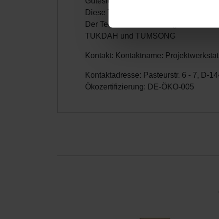
Gütesiegel für 100% reinen Darjeeli
Einzelheiten
fest.
Diese Tee ist zertifiziert als Tee aus
Der Tee in dieser Packung stamm
Wir verwenden Cookies, um I
TUKDAH und TUMSONG
und die Zugriffe auf unsere 
Website an unsere Partner fü
Kontakt: Kontaktname: Projektwerksta
möglicherweise mit weiteren
Kontaktadresse: Pasteurstr. 6 - 7, D-
der Dienste gesammelt habe
Ökozertifizierung: DE-ÖKO-005
Datenschutz
|
Impressum