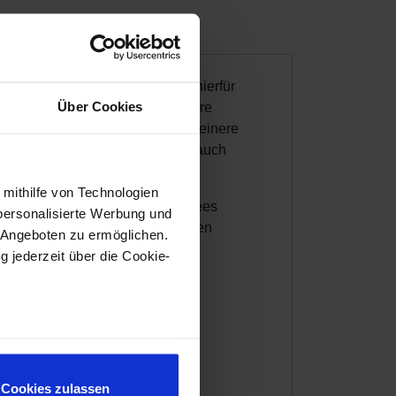
ees" bezeichnet wird. Ursache hierfür
Über Cookies
ver Sonneneinstrahlung, niedrigere
lanzen langsamer und bilden kleinere
erden Darjeeling-Tees in Indien auch
 mithilfe von Technologien
Juli stattfindet. Diese Schwarztees
personalisierte Werbung und
der Tasse erfreuen sie durch einen
 Angeboten zu ermöglichen.
g jederzeit über die Cookie-
Kanne (500 ml) reicht etwa ein
genießen.
au sein können
zieren
Cookies zulassen
hre Präferenzen im
Abschnitt