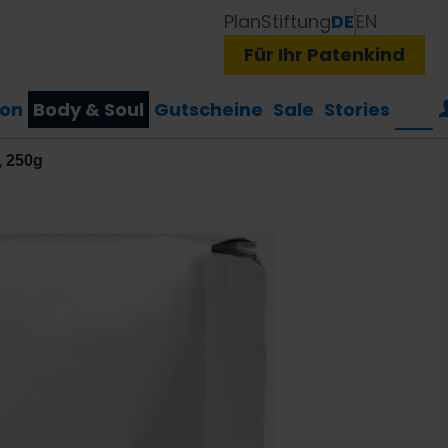
Plan
Stiftung
DE
EN
Für Ihr Patenkind
ion
Body & Soul
Gutscheine
Sale
Stories
, 250g