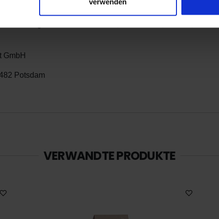
ng mit Importlizenznummer des Tea Board of India DJ/HOOL/00
verwenden
 kontrolliert biologischem Anbau (kbA) von der Ecocert IMO GmbH
t von der Plantagen: BANNOCKBURN, CHAMONG, LINGIA, N
nhalte und Anzeigen zu personalisieren, Funktionen für soziale
Website zu analysieren. Außerdem geben wir Informationen zu I
r soziale Medien, Werbung und Analysen weiter. Unsere Partner
tt GmbH
 Daten zusammen, die Sie ihnen bereitgestellt haben oder die s
14482 Potsdam
n.
VERWANDTE PRODUKTE