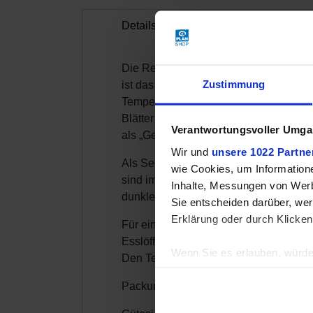
Details
Weitere Inform
Die Region Darjeeling im Nordosten In
Zustimmung
ist das einzigartige Höhenklima an de
Temperaturen und stärkere Schwankung
Blätter aus als im Tiefland. Die aber
Verantwortungsvoller Umgan
als „Geschenk des Himmels“ bezeichn
Wir und
unsere 1022 Partne
Als Second Flush wird die zweite Spitz
wie Cookies, um Information
sind im Geschmack kräftiger als der Fi
Inhalte, Messungen von Werb
dunklen Bernsteinton.
Sie entscheiden darüber, wer
Erklärung oder durch Klicken
Für einen vollmundigen Teegenuss koch
Esslöffel Teeblätter (ca. 4 g).
Wenn Sie es erlauben, würde
Den Tee mit dem heißen Wasser überg
Informationen über Ih
Packung à 250 gr. (59,8 €/ kg)
Ihr Gerät durch aktiv
Erfahren Sie mehr darüber, w