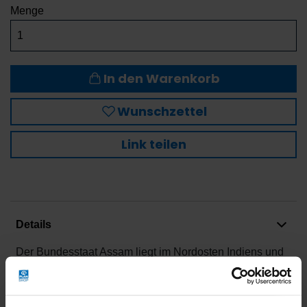
Menge
In den Warenkorb
Wunschzettel
Link teilen
Details
Der Bundesstaat Assam liegt im Nordosten Indiens und
seine berühmten Teeanbaugebiete befinden sich im
Tiefland, im Tal des mächtigen Brahmaputra-Flusses.
Das tropische Klima hier lässt die Teepflanzen schnell