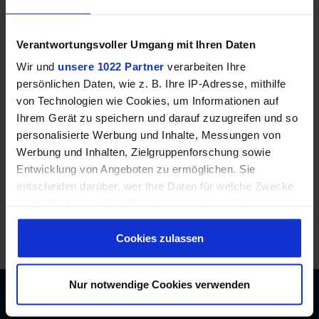
22305 Hamburg
E-Mail:
Verantwortungsvoller Umgang mit Ihren Daten
Info@plan-shop.org
Wir und
unsere 1022 Partner
verarbeiten Ihre
Telefon:
persönlichen Daten, wie z. B. Ihre IP-Adresse, mithilfe
von Technologien wie Cookies, um Informationen auf
+49(0)40 63 66 97-0
Ihrem Gerät zu speichern und darauf zuzugreifen und so
(9:00 Uhr - 15 Uhr)
personalisierte Werbung und Inhalte, Messungen von
Werbung und Inhalten, Zielgruppenforschung sowie
Social Media
Entwicklung von Angeboten zu ermöglichen. Sie
entscheiden darüber, wer Ihre Daten für welche Zwecke
De
nutzt. Sie können Ihre Einwilligung jederzeit über die
En
Cookie-Erklärung oder durch Klicken auf das Privacy
Trigger Symbol ändern oder widerrufen
Cookies zulassen
Wenn Sie es erlauben, würden wir auch gerne:
Nur notwendige Cookies verwenden
Informationen über Ihre geografische Lage
ÜBER UNS
erfassen, welche bis auf einige Meter genau sein