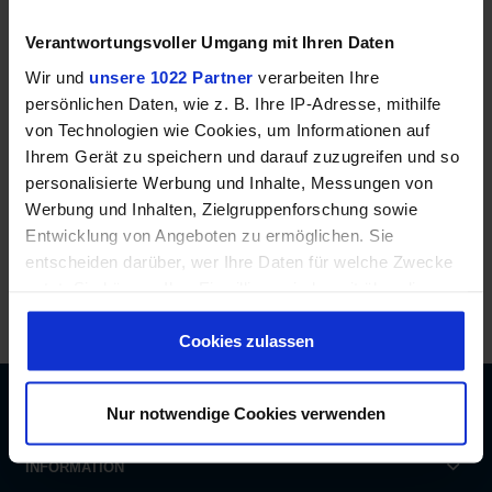
Anmelden
Verantwortungsvoller Umgang mit Ihren Daten
Wir und
unsere 1022 Partner
verarbeiten Ihre
Passwort vergessen?
persönlichen Daten, wie z. B. Ihre IP-Adresse, mithilfe
von Technologien wie Cookies, um Informationen auf
Ihrem Gerät zu speichern und darauf zuzugreifen und so
Neue Kunden
personalisierte Werbung und Inhalte, Messungen von
Noch kein Konto? Registrieren Sie sich jetzt und
Werbung und Inhalten, Zielgruppenforschung sowie
profitieren Sie von schnellerer Bestellung und
Entwicklung von Angeboten zu ermöglichen. Sie
Bestellübersicht.
entscheiden darüber, wer Ihre Daten für welche Zwecke
Jetzt registrieren
nutzt. Sie können Ihre Einwilligung jederzeit über die
De
Cookie-Erklärung oder durch Klicken auf das Privacy
En
Trigger Symbol ändern oder widerrufen
Cookies zulassen
Wenn Sie es erlauben, würden wir auch gerne:
Nur notwendige Cookies verwenden
ÜBER UNS
Informationen über Ihre geografische Lage
erfassen, welche bis auf einige Meter genau sein
INFORMATION
können