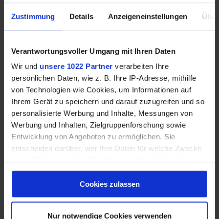
Zustimmung
Details
Anzeigeneinstellungen
Über
handgefertigt und fairtrade aus Peru
Weitere Informationen
Verantwortungsvoller Umgang mit Ihren Daten
Wir und
unsere 1022 Partner
verarbeiten Ihre
persönlichen Daten, wie z. B. Ihre IP-Adresse, mithilfe
von Technologien wie Cookies, um Informationen auf
Ihrem Gerät zu speichern und darauf zuzugreifen und so
personalisierte Werbung und Inhalte, Messungen von
Werbung und Inhalten, Zielgruppenforschung sowie
Entwicklung von Angeboten zu ermöglichen. Sie
entscheiden darüber, wer Ihre Daten für welche Zwecke
nutzt. Sie können Ihre Einwilligung jederzeit über die
Cookie-Erklärung oder durch Klicken auf das Privacy
Trigger Symbol ändern oder widerrufen
Cookies zulassen
Wenn Sie es erlauben, würden wir auch gerne:
Nur notwendige Cookies verwenden