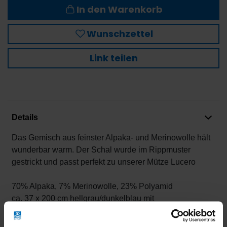
In den Warenkorb
Wunschzettel
Link teilen
Details
Das Gemisch aus feinster Alpaka- und Merinowolle hält
wunderbar warm. Der Schal wurde im Rippmuster
gestrickt und passt perfekt zu unserer Mütze Lucero
70% Alpaka, 7% Merinowolle, 23% Polyamid
ca. 37 x 200 cm hellgrau/dunkelblau mit
auberginefarbenem Streifen