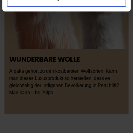
Informationen über Ihre geografische Lage
erfassen, welche bis auf einige Meter genau sein
können
Ihr Gerät durch aktives Scannen nach
bestimmten Merkmalen (Fingerprinting) identifizieren
Erfahren Sie mehr darüber, wie Ihre persönlichen Daten
verarbeitet werden, und legen Sie Ihre Präferenzen im
Abschnitt Einzelheiten
fest.
WUNDERBARE WOLLE
Wir verwenden Cookies, um Inhalte und Anzeigen zu
Alpaka gehört zu den kostbarsten Wollsorten. Kann
personalisieren, Funktionen für soziale Medien anbieten
man dieses Luxusprodukt so herstellen, dass es
zu können und die Zugriffe auf unsere Website zu
gleichzeitig der indigenen Bevölkerung in Peru hilft?
analysieren. Außerdem geben wir Informationen zu Ihrer
Man kann – bei Allpa.
Verwendung unserer Website an unsere Partner für
soziale Medien, Werbung und Analysen weiter. Unsere
Partner führen diese Informationen möglicherweise mit
weiteren Daten zusammen, die Sie ihnen bereitgestellt
haben oder die sie im Rahmen Ihrer Nutzung der Dienste
gesammelt haben.