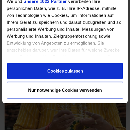
Wir und
unsere 1022 Partner
verarbeiten Ihre
persönlichen Daten, wie z. B. Ihre IP-Adresse, mithilfe
von Technologien wie Cookies, um Informationen auf
Ihrem Gerät zu speichern und darauf zuzugreifen und so
personalisierte Werbung und Inhalte, Messungen von
Werbung und Inhalten, Zielgruppenforschung sowie
Entwicklung von Angeboten zu ermöglichen. Sie
entscheiden darüber, wer Ihre Daten für welche Zwecke
nutzt. Sie können Ihre Einwilligung jederzeit über die
Cookie-Erklärung oder durch Klicken auf das Privacy
Trigger Symbol ändern oder widerrufen
Cookies zulassen
Wenn Sie es erlauben, würden wir auch gerne:
Nur notwendige Cookies verwenden
Informationen über Ihre geografische Lage
erfassen, welche bis auf einige Meter genau sein
können
Ihr Gerät durch aktives Scannen nach
bestimmten Merkmalen (Fingerprinting) identifizieren
Erfahren Sie mehr darüber, wie Ihre persönlichen Daten