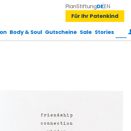
Plan
Stiftung
DE
EN
Für Ihr Patenkind
ion
Body & Soul
Gutscheine
Sale
Stories