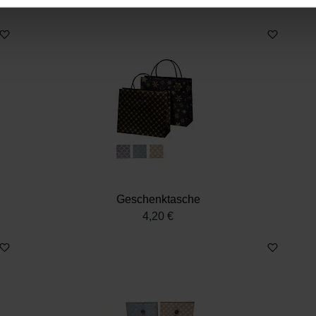
nhalte und Anzeigen zu personalisieren, Funktionen für soziale
Website zu analysieren. Außerdem geben wir Informationen zu I
r soziale Medien, Werbung und Analysen weiter. Unsere Partner
 Daten zusammen, die Sie ihnen bereitgestellt haben oder die s
n.
Geschenktasche
4,20 €