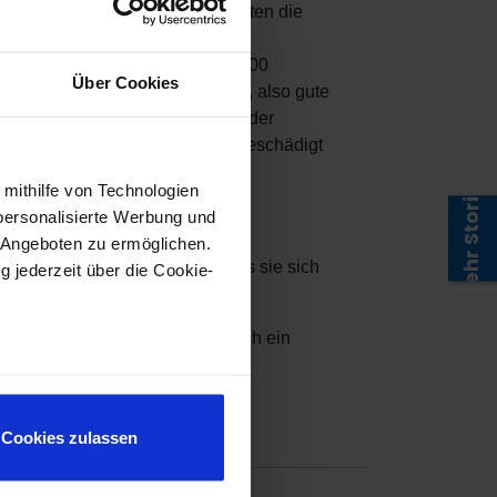
len Unternehmens zu machen, hatten die
len Himalaya-Dörfern in die
flege der Sträucher mehr als 1.000
Über Cookies
duktion beschäftigt. Fair Trade, also gute
Schule, in der mehr als 400 Kinder
h das große Erdbeben von 2015 beschädigt
Mehr Stories
 mithilfe von Technologien
personalisierte Werbung und
 Angeboten zu ermöglichen.
den so schonend geerntet, dass sie sich
g jederzeit über die Cookie-
adition, sondern unterstützt auch ein
au sein können
zieren
Cookies zulassen
hre Präferenzen im
Abschnitt