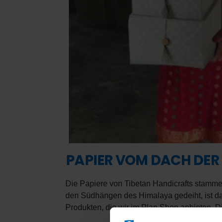
PAPIER VOM DACH DER 
Die Papiere von Tibetan Handicrafts stammen
den Südhängen des Himalaya gedeiht, ist da
Produkten, die wir im Plan Shop anbieten. 