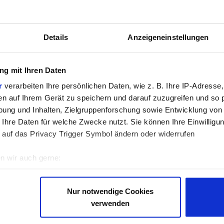
sch-nepalesischer Papierherstellung zur Grundlage eines sozia
em Lama im Jahr 1995. Heute wird der Lokta-Rohstoff aus vie
ch Kathmandu geliefert. So haben allein durch die Ernte und P
Details
Anzeigeneinstellungen
beit. 100 Mitarbeiter:innen werden zusätzlich in der Papierpro
bei Tibetan Handicrafts selbstverständlich. Dazu gehören eine 
enden, um die Straßen in die Bergdörfer zu erneuern, die durc
g mit Ihren Daten
r
verarbeiten Ihre persönlichen Daten, wie z. B. Ihre IP-Adresse,
 und Umweltschutz
en auf Ihrem Gerät zu speichern und darauf zuzugreifen und so 
ung und Inhalten, Zielgruppenforschung sowie Entwicklung von
weltschutz einen hohen Stellenwert. Die Lokta-Sträucher wer
 Ihre Daten für welche Zwecke nutzt. Sie können Ihre Einwilligun
n und Färben werden organische Rohstoffe eingesetzt.
 auf das Privacy Trigger Symbol ändern oder widerrufen
t, bekommt also nicht nur ein schönes Stück östlicher Papiertr
n wir auch gerne:
d Umwelt fördert.
re geografische Lage erfassen, welche bis auf einige Meter gen
es Scannen nach bestimmten Merkmalen (Fingerprinting) identifi
Nur notwendige Cookies
ie Ihre persönlichen Daten verarbeitet werden, und legen Sie I
verwenden
VERWANDTE PRODUKTE