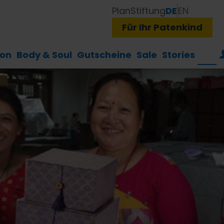
Plan
Stiftung
DE
EN
Für Ihr Patenkind
ion
Body & Soul
Gutscheine
Sale
Stories