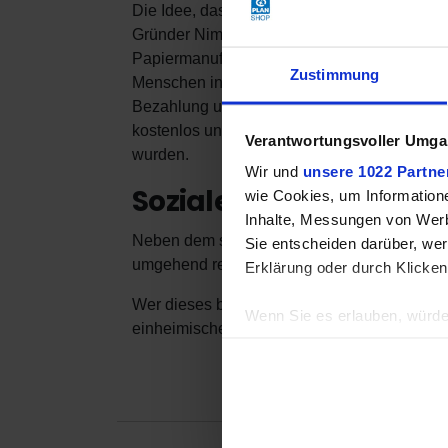
Die Idee, das traditionelle Handwerk tibeti
Gründer Nimto Sherpa, Nimo Sherpa und Sant
Papiermanufaktur von Tibetan Handicrafts na
Zustimmung
Menschen in den abgelegenen Bergregionen Ar
Bezahlung und hohe soziale Standards, sind 
kostenlos unterrichtet werden, und auch Sp
Verantwortungsvoller Umgan
wurden.
Wir und
unsere 1022 Partne
Soziales Engagement
wie Cookies, um Information
Inhalte, Messungen von Werb
Neben dem sozialen Engagement hat auch Um
Sie entscheiden darüber, wer
umgehend regenerieren können. Zum Bleiche
Erklärung oder durch Klicken
Wer dieses besondere Papier aus Nepal erwirb
Wenn Sie es erlauben, würde
einheimisches Unternehmen, das Mensch un
Informationen über Ih
Ihr Gerät durch aktiv
Erfahren Sie mehr darüber, w
Einzelheiten
fest.