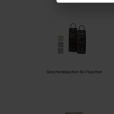
Wir verwenden Cookies, um I
und die Zugriffe auf unsere 
Website an unsere Partner fü
möglicherweise mit weiteren
der Dienste gesammelt habe
Datenschutz
|
Impressum
Geschenktaschen für Flaschen