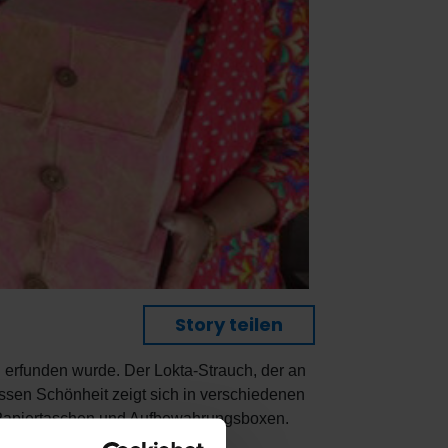
Story teilen
n erfunden wurde. Der Lokta-Strauch, der an
ssen Schönheit zeigt sich in verschiedenen
u Papiertaschen und Aufbewahrungsboxen.