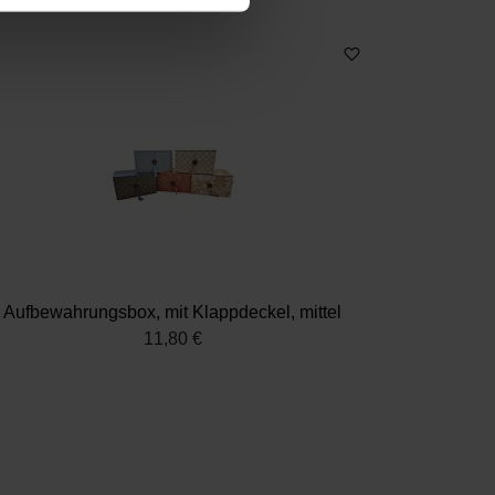
 Medien anbieten zu können
hrer Verwendung unserer
 führen diese Informationen
ie im Rahmen Ihrer Nutzung
Aufbewahrungsbox, mit Klappdeckel, mittel
11,80 €