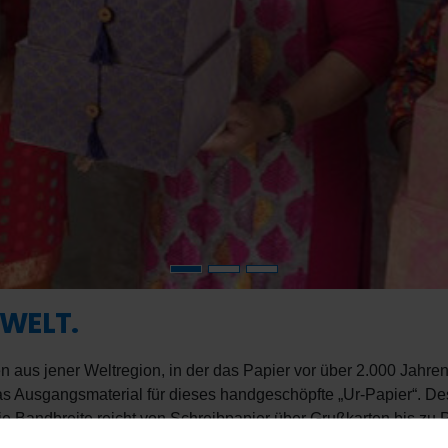
WELT.
 aus jener Weltregion, in der das Papier vor über 2.000 Jahre
s Ausgangsmaterial für dieses handgeschöpfte „Ur-Papier“. De
Die Bandbreite reicht von Schreibpapier über Grußkarten bis z