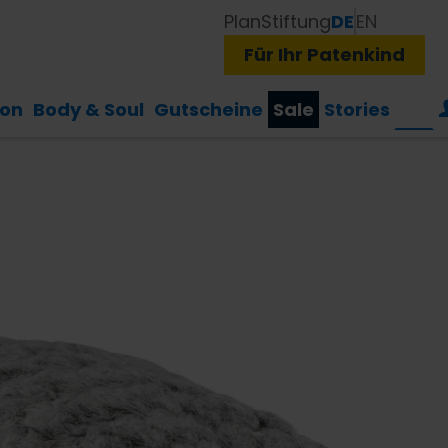
Plan
Stiftung
DE
EN
Für Ihr Patenkind
ion
Body & Soul
Gutscheine
Sale
Stories