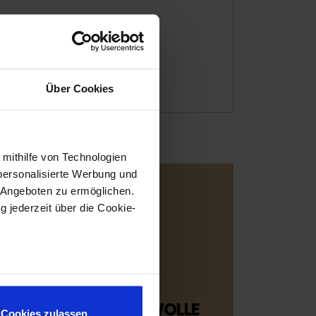
Über Cookies
 mithilfe von Technologien
personalisierte Werbung und
 Angeboten zu ermöglichen.
g jederzeit über die Cookie-
au sein können
zieren
WUNDERBARE WOLLE
Cookies zulassen
hre Präferenzen im
Abschnitt