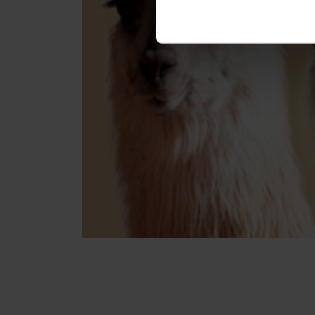
Einzelheiten
fest.
Wir verwenden Cookies, um I
und die Zugriffe auf unsere 
Website an unsere Partner fü
möglicherweise mit weiteren
der Dienste gesammelt habe
Datenschutz
|
Impressum