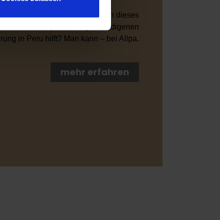
ostbarsten Wollsorten. Kann man dieses
llen, dass es gleichzeitig der indigenen
 Medien anbieten zu können
ung in Peru hilft? Man kann – bei Allpa.
hrer Verwendung unserer
 führen diese Informationen
ie im Rahmen Ihrer Nutzung
mehr erfahren