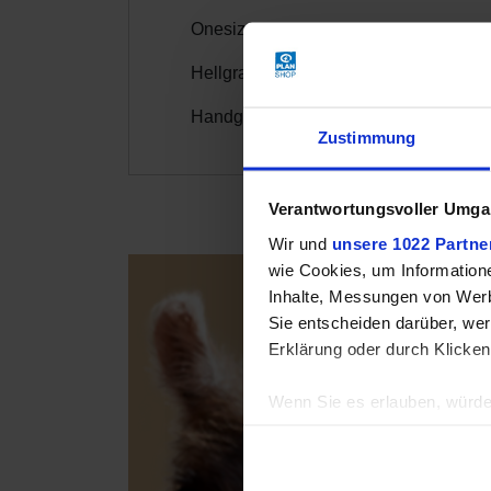
Onesize
Hellgrau
Handgestrickt und Fair Trade aus Peru
Zustimmung
Verantwortungsvoller Umgan
Wir und
unsere 1022 Partne
wie Cookies, um Information
Inhalte, Messungen von Werb
Sie entscheiden darüber, wer
Erklärung oder durch Klicken
Wenn Sie es erlauben, würde
Informationen über Ih
Ihr Gerät durch aktiv
Erfahren Sie mehr darüber, w