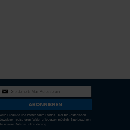
ABONNIEREN
Neue Produkte und interessante Stories - hier für kostenlosen
Newsletter registrieren. Widerruf jederzeit möglich. Bitte beachten
Sie unsere
Datenschutzerklärung
.