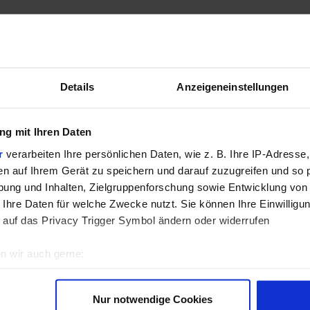
Details
Anzeigeneinstellungen
g mit Ihren Daten
r
verarbeiten Ihre persönlichen Daten, wie z. B. Ihre IP-Adresse,
en auf Ihrem Gerät zu speichern und darauf zuzugreifen und so 
ung und Inhalten, Zielgruppenforschung sowie Entwicklung von
 Ihre Daten für welche Zwecke nutzt. Sie können Ihre Einwilligun
 auf das Privacy Trigger Symbol ändern oder widerrufen
n wir auch gerne:
re geografische Lage erfassen, welche bis auf einige Meter gen
es Scannen nach bestimmten Merkmalen (Fingerprinting) identifi
Nur notwendige Cookies
ie Ihre persönlichen Daten verarbeitet werden, und legen Sie I