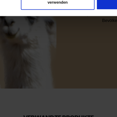
verwenden
Alpaka gehört zu den k
Luxusprodukt so herste
nhalte und Anzeigen zu personalisieren, Funktionen für soziale
Bevölker
Website zu analysieren. Außerdem geben wir Informationen zu I
r soziale Medien, Werbung und Analysen weiter. Unsere Partner
 Daten zusammen, die Sie ihnen bereitgestellt haben oder die s
n.