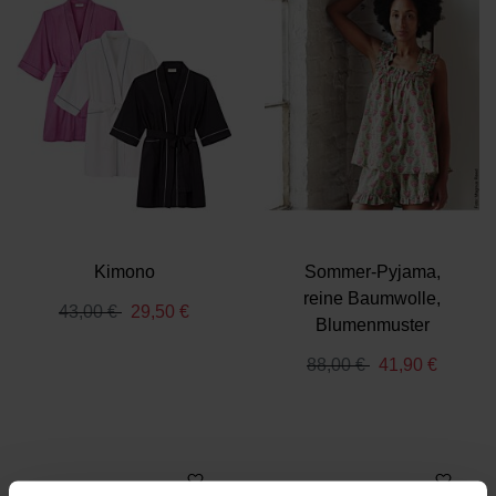
Kimono
Sommer-Pyjama,
reine Baumwolle,
De
43,00 €
29,50 €
Blumenmuster
En
88,00 €
41,90 €