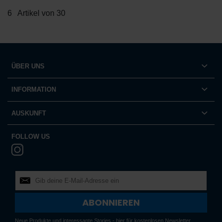
haben oder die sie im Rahmen Ihrer Nutzung der Dienste
6
Artikel von 30
gesammelt haben.
Datenschutz
|
Impressum
ÜBER UNS
INFORMATION
AUSKUNFT
FOLLOW US
ABONNIEREN
Neue Produkte und interessante Stories - hier für kostenlosen Newsletter