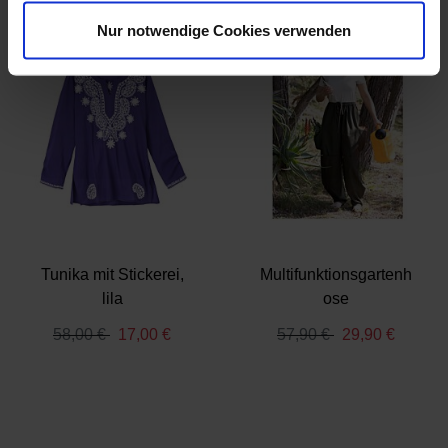
Wenn Sie es erlauben, würden wir auch gerne:
Nur notwendige Cookies verwenden
Informationen über Ihre geografische Lage
erfassen, welche bis auf einige Meter genau sein
können
Ihr Gerät durch aktives Scannen nach
bestimmten Merkmalen (Fingerprinting) identifizieren
Erfahren Sie mehr darüber, wie Ihre persönlichen Daten
verarbeitet werden, und legen Sie Ihre Präferenzen im
Abschnitt Einzelheiten
fest.
Wir verwenden Cookies, um Inhalte und Anzeigen zu
Tunika mit Stickerei,
Multifunktionsgartenh
personalisieren, Funktionen für soziale Medien anbieten
lila
ose
zu können und die Zugriffe auf unsere Website zu
analysieren. Außerdem geben wir Informationen zu Ihrer
58,00 €
17,00 €
57,90 €
29,90 €
Verwendung unserer Website an unsere Partner für
soziale Medien, Werbung und Analysen weiter. Unsere
Partner führen diese Informationen möglicherweise mit
weiteren Daten zusammen, die Sie ihnen bereitgestellt