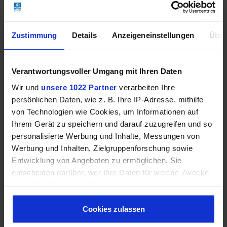
Zustimmung
Details
Anzeigeneinstellungen
Über
Verantwortungsvoller Umgang mit Ihren Daten
Wir und
unsere 1022 Partner
verarbeiten Ihre
persönlichen Daten, wie z. B. Ihre IP-Adresse, mithilfe
von Technologien wie Cookies, um Informationen auf
Ihrem Gerät zu speichern und darauf zuzugreifen und so
personalisierte Werbung und Inhalte, Messungen von
Kimono-Jacke
Kimono-Jacke, gelb
Werbung und Inhalten, Zielgruppenforschung sowie
Entwicklung von Angeboten zu ermöglichen. Sie
99,90 €
49,00 €
125,00 €
57,00 €
entscheiden darüber, wer Ihre Daten für welche Zwecke
nutzt. Sie können Ihre Einwilligung jederzeit über die
Cookie-Erklärung oder durch Klicken auf das Privacy
Trigger Symbol ändern oder widerrufen
Cookies zulassen