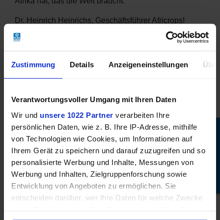
Afrika hat, das die Welt braucht.
Dr. Heinrich Heinrichs, Geschäftsführer Africrops!
Hinter den hier vorgestellten Produkten der Marke
„Essence of Africa“ steht africrops!. Dieses
Unternehmen will uns die einzigartigen Erzeugnisse
Zustimmung
Details
Anzeigeneinstellungen
Über
afrikanischer Lebensmittel-Kultur näherbringen,
afrikanischen Kleinbauern eine gute Existenz sichern
und Monokulturen und Raubbau verhindern. Die
Verantwortungsvoller Umgang mit Ihren Daten
Produkte sind nach EU-Bio-Standards zertifiziert. Und
Wir und
unsere 1022 Partner
verarbeiten Ihre
der biologische Landbau wird generell gefördert: So
persönlichen Daten, wie z. B. Ihre IP-Adresse, mithilfe
Mehr Stories
hat africrops! in Namibia die erste Trainingsfarm für
von Technologien wie Cookies, um Informationen auf
Bio-Landbau südlich der Sahara initiiert.
Ihrem Gerät zu speichern und darauf zuzugreifen und so
personalisierte Werbung und Inhalte, Messungen von
Werbung und Inhalten, Zielgruppenforschung sowie
Entwicklung von Angeboten zu ermöglichen. Sie
VERWANDTE PRODUKTE
entscheiden darüber, wer Ihre Daten für welche Zwecke
nutzt. Sie können Ihre Einwilligung jederzeit über die