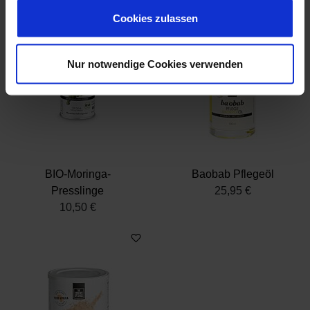
Cookie-Erklärung oder durch Klicken auf das Privacy
Trigger Symbol ändern oder widerrufen
Cookies zulassen
Wenn Sie es erlauben, würden wir auch gerne:
Nur notwendige Cookies verwenden
Informationen über Ihre geografische Lage
erfassen, welche bis auf einige Meter genau sein
können
Ihr Gerät durch aktives Scannen nach
bestimmten Merkmalen (Fingerprinting) identifizieren
Erfahren Sie mehr darüber, wie Ihre persönlichen Daten
verarbeitet werden, und legen Sie Ihre Präferenzen im
BIO-Moringa-
Baobab Pflegeöl
Abschnitt Einzelheiten
fest.
Presslinge
25,95 €
10,50 €
Wir verwenden Cookies, um Inhalte und Anzeigen zu
personalisieren, Funktionen für soziale Medien anbieten
zu können und die Zugriffe auf unsere Website zu
analysieren. Außerdem geben wir Informationen zu Ihrer
Verwendung unserer Website an unsere Partner für
soziale Medien, Werbung und Analysen weiter. Unsere