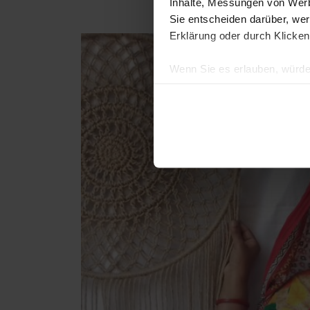
Inhalte, Messungen von Werb
Sie entscheiden darüber, wer
Erklärung oder durch Klicken
Wenn Sie es erlauben, würde
Informationen über Ih
Ihr Gerät durch aktiv
Erfahren Sie mehr darüber, w
Einzelheiten
fest.
Wir verwenden Cookies, um I
und die Zugriffe auf unsere 
Website an unsere Partner fü
möglicherweise mit weiteren
der Dienste gesammelt habe
Datenschutz
|
Impressum