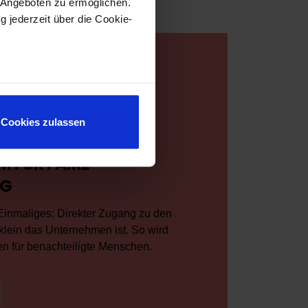
 Angeboten zu ermöglichen.
g jederzeit über die Cookie-
au sein können
zieren
Cookies zulassen
hre Präferenzen im
Abschnitt
M FÜR FAIRE
 Medien anbieten zu können
NG
hrer Verwendung unserer
 führen diese Informationen
 Einmaliges: Direkter Zugang zu den
ie im Rahmen Ihrer Nutzung
klein das Unternehmen ist. So wird
n für benachteiligte Menschen.