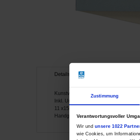
Details
Weitere Inform
Kunstvoll gestaltete Karte mit Tannen
Zustimmung
Inkl. Umschlag
11 x15 cm
Handgefertigt in Bangladesch, Fair Tr
Verantwortungsvoller Umgan
Wir und
unsere 1022 Partne
wie Cookies, um Information