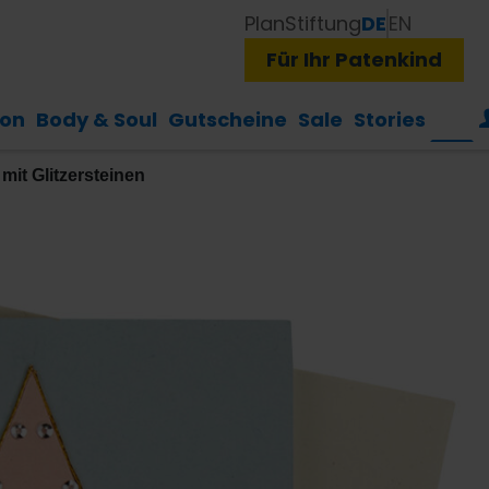
Plan
Stiftung
DE
EN
Für Ihr Patenkind
ion
Body & Soul
Gutscheine
Sale
Stories
it Glitzersteinen