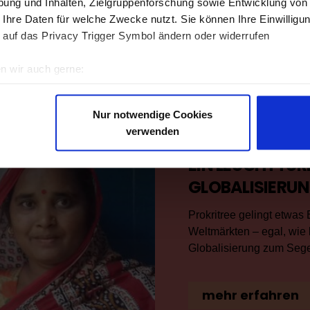
ung und Inhalten, Zielgruppenforschung sowie Entwicklung von
 Ihre Daten für welche Zwecke nutzt. Sie können Ihre Einwilligun
 auf das Privacy Trigger Symbol ändern oder widerrufen
n wir auch gerne:
re geografische Lage erfassen, welche bis auf einige Meter gen
es Scannen nach bestimmten Merkmalen (Fingerprinting) identifi
Nur notwendige Cookies
ie Ihre persönlichen Daten verarbeitet werden, und legen Sie I
verwenden
EIN LEUCHTTUR
nhalte und Anzeigen zu personalisieren, Funktionen für soziale
GLOBALISIERU
Website zu analysieren. Außerdem geben wir Informationen zu I
r soziale Medien, Werbung und Analysen weiter. Unsere Partner
Prokritree gelingt etwas
 Daten zusammen, die Sie ihnen bereitgestellt haben oder die s
Weltmärkten – egal, wie 
n.
Globalisierung zum Sege
mehr erfahren