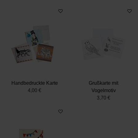
soziale Medien, Werbung und Analysen weiter. Unsere
Partner führen diese Informationen möglicherweise mit
weiteren Daten zusammen, die Sie ihnen bereitgestellt
haben oder die sie im Rahmen Ihrer Nutzung der Dienste
gesammelt haben.
Datenschutz
|
Impressum
Handbedruckte Karte
Grußkarte mit
4,00 €
Vogelmotiv
3,70 €