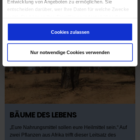
Entwicklung von Angeboten zu ermöglichen. Sie
entscheiden darüber, wer Ihre Daten für welche Zwecke
nutzt. Sie können Ihre Einwilligung jederzeit über die
Cookie-Erklärung oder durch Klicken auf das Privacy
Trigger Symbol ändern oder widerrufen
Cookies zulassen
Wenn Sie es erlauben, würden wir auch gerne:
Nur notwendige Cookies verwenden
Informationen über Ihre geografische Lage
erfassen, welche bis auf einige Meter genau sein
können
Ihr Gerät durch aktives Scannen nach
bestimmten Merkmalen (Fingerprinting) identifizieren
Erfahren Sie mehr darüber, wie Ihre persönlichen Daten
verarbeitet werden, und legen Sie Ihre Präferenzen im
Abschnitt Einzelheiten
fest.
BÄUME DES LEBENS
Wir verwenden Cookies, um Inhalte und Anzeigen zu
„Eure Nahrungsmittel sollen eure Heilmittel sein.“ Auf
personalisieren, Funktionen für soziale Medien anbieten
zwei Pflanzen aus Afrika trifft dieser Leitsatz des
zu können und die Zugriffe auf unsere Website zu