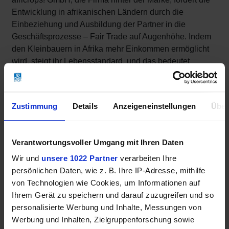
Entwicklung in afrikanischen Ländern durch die
Einbeziehung und Ausbildung der Partner in die
Geschäftsprozesse – Fair Trade auf Augenhöhe. Indem
den Kleinbauern in Afrika mehr Einkommen ermöglicht
wird, steigt ihr Lebensstandard, und das bedeutet
Zugang zu Bildung und Gesundheitsversorgung. Ein
nachhaltiger Beitrag zur „Hilfe zur Selbsthilfe“ in den
Ländern Afrikas.
Zustimmung
Details
Anzeigeneinstellungen
Über
Weitere Informationen
Verantwortungsvoller Umgang mit Ihren Daten
Wir und
unsere 1022 Partner
verarbeiten Ihre
persönlichen Daten, wie z. B. Ihre IP-Adresse, mithilfe
von Technologien wie Cookies, um Informationen auf
Ihrem Gerät zu speichern und darauf zuzugreifen und so
personalisierte Werbung und Inhalte, Messungen von
Werbung und Inhalten, Zielgruppenforschung sowie