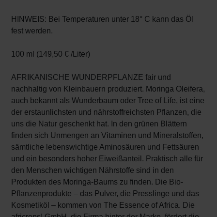
HINWEIS: Bei Temperaturen unter 18° C kann das Öl
fest werden.
100 ml (149,50 € /Liter)
AFRIKANISCHE WUNDERPFLANZE fair und
nachhaltig von Kleinbauern produziert. Moringa Oleifera,
auch bekannt als Wunderbaum oder Tree of Life, ist eine
der erstaunlichsten und nährstoffreichsten Pflanzen, die
uns die Natur geschenkt hat. In den grünen Blättern
finden sich Unmengen an Vitaminen und Mineralstoffen,
sämtliche lebenswichtige Aminosäuren und Fettsäuren
und ein besonders hoher Eiweißanteil. Praktisch alle für
den Menschen wichtigen Nährstoffe sind in den
Produkten des Moringa-Baums zu finden. Die Bio-
Pflanzenprodukte – das Pulver, die Presslinge und das
Kosmetiköl – kommen von The Essence of Africa. Die
africrops! GmbH, die Firma hinter der Marke, fördert die