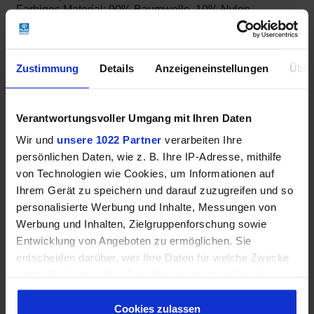
Farbiges Material: 90% Baumwolle, 10% Nylon
12 x 9,5 x 0,5 cm, 40 g
Zustimmung
Details
Anzeigeneinstellungen
Über
schwarz: Außen Schwarz mit buntem Stoff innen
bunt: Innen bunt mit schwarzem Innenmaterial
Verantwortungsvoller Umgang mit Ihren Daten
Wir und
unsere 1022 Partner
verarbeiten Ihre
persönlichen Daten, wie z. B. Ihre IP-Adresse, mithilfe
Handgemacht und Fair Trade aus
Indonesien/Guatemala/ Vietnam
von Technologien wie Cookies, um Informationen auf
Ihrem Gerät zu speichern und darauf zuzugreifen und so
personalisierte Werbung und Inhalte, Messungen von
Weitere Informationen
Werbung und Inhalten, Zielgruppenforschung sowie
Entwicklung von Angeboten zu ermöglichen. Sie
entscheiden darüber, wer Ihre Daten für welche Zwecke
nutzt. Sie können Ihre Einwilligung jederzeit über die
Cookie-Erklärung oder durch Klicken auf das Privacy
Trigger Symbol ändern oder widerrufen
Cookies zulassen